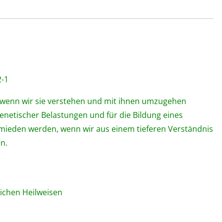
e
er
n
b
o
o
k
2-1
, wenn wir sie verstehen und mit ihnen umzugehen
genetischer Belastungen und für die Bildung eines
mieden werden, wenn wir aus einem tieferen Verständnis
n.
chen Heilweisen