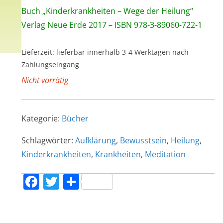
Buch „Kinderkrankheiten – Wege der Heilung“
Verlag Neue Erde 2017 – ISBN 978-3-89060-722-1
Lieferzeit:
lieferbar innerhalb 3-4 Werktagen nach
Zahlungseingang
Nicht vorrätig
Kategorie:
Bücher
Schlagwörter:
Aufklärung
,
Bewusstsein
,
Heilung
,
Kinderkrankheiten
,
Krankheiten
,
Meditation
F
T
T
a
w
ei
c
itt
le