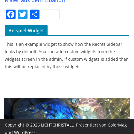
Maler aus dem Libanon
F
T
T
a
w
ei
c
itt
le
Beispiel-Widget
e
er
n
This is an example widget to show how the Rechts Sidebar
b
looks by default. You can add custom widgets from the
o
widgets screen in the admin. If custom widgets is added than
this will be replaced by those widgets.
o
k
Copyright © 2026
LICHTCHRISTALL
. Präsentiert von
ColorMag
und
WordPress
.