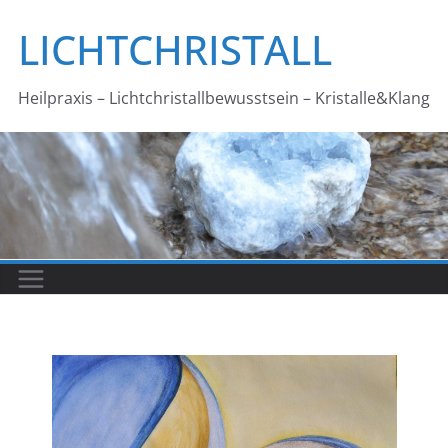
Zum
LICHTCHRISTALL
Inhalt
springen
Heilpraxis – Lichtchristallbewusstsein – Kristalle&Klang