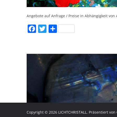
Angebote auf Anfrage / Preise in Abhängigkeit von 
F
T
T
a
w
ei
c
itt
le
e
er
n
b
o
o
k
Copyright © 2026
LICHTCHRISTALL
. Präsentiert von