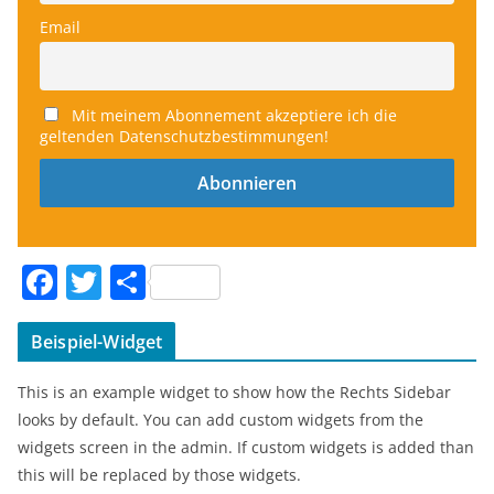
Email
Mit meinem Abonnement akzeptiere ich die
geltenden Datenschutzbestimmungen!
F
T
T
a
w
ei
c
itt
le
Beispiel-Widget
e
er
n
This is an example widget to show how the Rechts Sidebar
b
looks by default. You can add custom widgets from the
o
widgets screen in the admin. If custom widgets is added than
this will be replaced by those widgets.
o