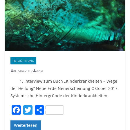
o
k
HERZÖFFNUNG
8. Mai 2017
anja
1. Interview zum Buch „Kinderkrankheiten – Wege
der Heilung“ Neue Erde Neuerscheinung Oktober 2017:
Systemische Hintergründe der Kinderkrankheiten
F
T
T
a
w
ei
c
itt
le
Weiterlesen