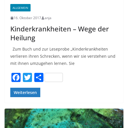
ALLGEMEIN
16. Oktober 2017
anja
Kinderkrankheiten – Wege der
Heilung
Zum Buch und zur Leseprobe „Kinderkrankheiten
verlieren ihren Schrecken, wenn wir sie verstehen und
mit ihnen umzugehen lernen. Sie
F
T
T
a
w
ei
c
itt
le
Weiterlesen
e
er
n
b
o