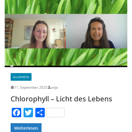
b
o
o
k
ALLGEMEIN
11. September 2025
anja
Chlorophyll – Licht des Lebens
F
T
T
a
w
ei
c
itt
le
Weiterlesen