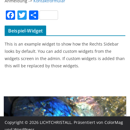
Anmeldung ->
Kontaktformular
F
T
T
a
w
ei
c
itt
le
Beispiel-Widget
e
er
n
This is an example widget to show how the Rechts Sidebar
b
looks by default. You can add custom widgets from the
o
widgets screen in the admin. If custom widgets is added than
this will be replaced by those widgets.
o
k
Copyright © 2026
LICHTCHRISTALL
. Präsentiert von
ColorMag
und
WordPress
.