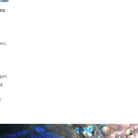
enz
is,
r
agen
ng
b