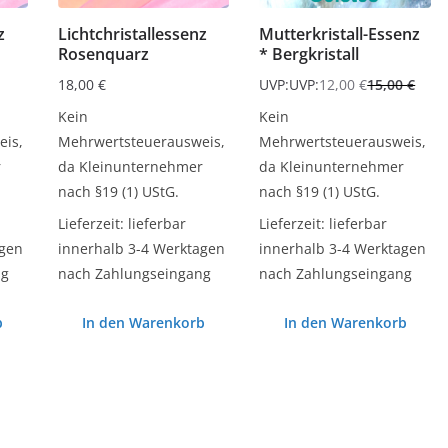
z
Lichtchristallessenz
Mutterkristall-Essenz
Rosenquarz
* Bergkristall
18,00
€
UVP:
UVP:
12,00
€
15,00
€
Ursprünglicher
Aktueller
Kein
Kein
Preis
Preis
is,
Mehrwertsteuerausweis,
Mehrwertsteuerausweis,
war:
ist:
r
da Kleinunternehmer
da Kleinunternehmer
15,00 €
12,00 €.
nach §19 (1) UStG.
nach §19 (1) UStG.
Lieferzeit:
lieferbar
Lieferzeit:
lieferbar
agen
innerhalb 3-4 Werktagen
innerhalb 3-4 Werktagen
ng
nach Zahlungseingang
nach Zahlungseingang
b
In den Warenkorb
In den Warenkorb