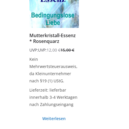
Mutterkristall-Essenz
* Rosenquarz
UVP:
UVP:
12,00
€
15,00
€
Ursprünglicher
Aktueller
Kein
Preis
Preis
Mehrwertsteuerausweis,
war:
ist:
da Kleinunternehmer
15,00 €
12,00 €.
nach §19 (1) UStG.
Lieferzeit:
lieferbar
innerhalb 3-4 Werktagen
nach Zahlungseingang
Weiterlesen