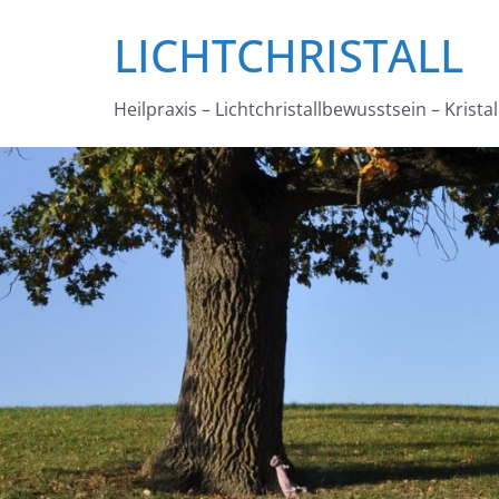
Zum
LICHTCHRISTALL
Inhalt
springen
Heilpraxis – Lichtchristallbewusstsein – Krista