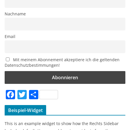
Nachname
Email
Mit meinem Abonnement akzeptiere ich die geltenden
Datenschutzbestimmungen!
F
T
T
a
w
ei
c
itt
le
Beispiel-Widget
e
er
n
This is an example widget to show how the Rechts Sidebar