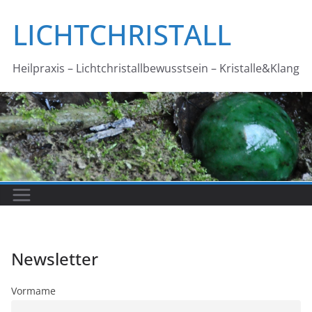
Zum
LICHTCHRISTALL
Inhalt
springen
Heilpraxis – Lichtchristallbewusstsein – Kristalle&Klang
Newsletter
Vormame