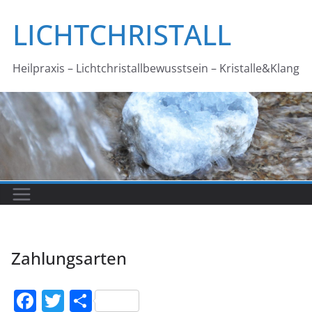
Zum
LICHTCHRISTALL
Inhalt
springen
Heilpraxis – Lichtchristallbewusstsein – Kristalle&Klang
Zahlungsarten
F
T
T