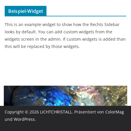
a
w
ei
c
itt
le
Beispiel-Widget
e
er
n
This is an example widget to show how the Rechts Sidebar
b
looks by default. You can add custom widgets from the
o
widgets screen in the admin. If custom widgets is added than
this will be replaced by those widgets.
o
k
Copyright © 2026
LICHTCHRISTALL
. Präsentiert von
ColorMag
und
WordPress
.