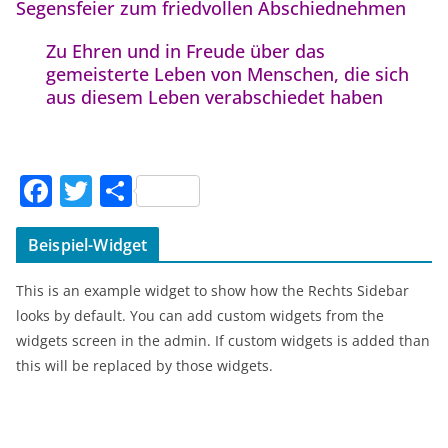
Segensfeier zum friedvollen Abschiednehmen
Zu Ehren und in Freude über das
gemeisterte Leben von Menschen, die sich
aus diesem Leben verabschiedet haben
F
T
T
a
w
ei
c
itt
le
Beispiel-Widget
e
er
n
This is an example widget to show how the Rechts Sidebar
b
looks by default. You can add custom widgets from the
o
widgets screen in the admin. If custom widgets is added than
this will be replaced by those widgets.
o
k